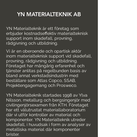
YN MATERIALTEKNIK AB
YN Materialteknik är ett företag som
erbjuder kostnadseffektiv materialteknisk
support inom skadefall, provning,
rådgivning och utbildning.
Vi är en oberoende och opartisk aktör
inom materialteknisk support vid skadefall,
provning, rådgivning och utbildning.
Företaget har mångårig erfarenhet och
tjänster anlitas på regelbunden basis av
bland annat verkstadsindustrin med
beställare som Atlas Copco, SSAB,
Projektengagemang och Prosweco.
YN Materialteknik startades 1998 av Ylva
Nilsson, metallurg och bergsingenjör med
civilingenjörsexamen från KTH. Företaget
har ett välutrustat materiallaboratorium
där vi utför kontroller av material och
komponenter. YN Materialteknik utreder
skadefall, i huvudsak i form av analyser av
metalliska material där komponenter
brister.