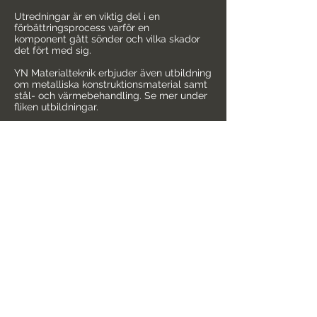
Utredningar är en viktig del i en
förbättringsprocess varför en
komponent gått sönder och vilka skador
det fört med sig.
YN Materialteknik erbjuder även utbildning
om metalliska konstruktionsmaterial samt
stål- och värmebehandling. Se mer under
fliken utbildningar.
Ylva Nilsson
VD
Bakgrund:
Civilingenjör KTH Materialteknik, Institutet
för Metallforskning, Alfa Laval, Atlas
Copco, YNM